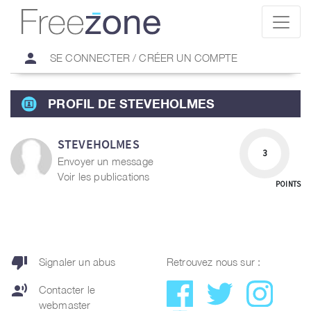
person
SE CONNECTER / CRÉER UN COMPTE
PROFIL DE STEVEHOLMES
STEVEHOLMES
3
Envoyer un message
Voir les publications
POINTS
thumb_down
Signaler un abus
Retrouvez nous sur :
record_voice_over
Contacter le
webmaster