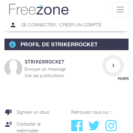
person
SE CONNECTER / CRÉER UN COMPTE
PROFIL DE STRIKERROCKET
STRIKERROCKET
2
Envoyer un message
Voir les publications
POINTS
thumb_down
Signaler un abus
Retrouvez nous sur :
record_voice_over
Contacter le
webmaster