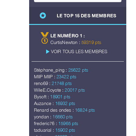
stars
LE TOP 15 DES MEMBRES
LE NUMÉRO 1 :
CurtisNewton :
59319 pts
play_arrow
VOIR TOUS LES MEMBRES
Stéphane_ping :
25622 pts
MIIP MIIP :
23422 pts
reno69 :
21748 pts
WileE.Coyote :
20017 pts
Bysoft :
18901 pts
Auzance :
16932 pts
Renard des ondes :
16824 pts
yondan :
16660 pts
frederic76 :
15965 pts
taduarial :
15902 pts