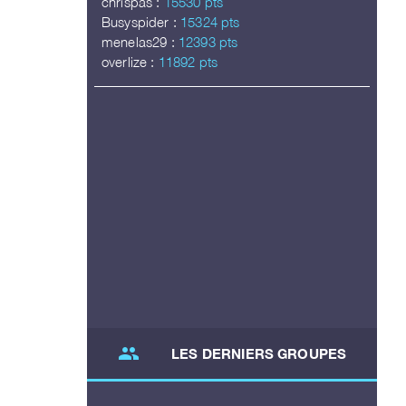
chrispas :
15530 pts
Busyspider :
15324 pts
menelas29 :
12393 pts
overlize :
11892 pts
group
LES DERNIERS GROUPES