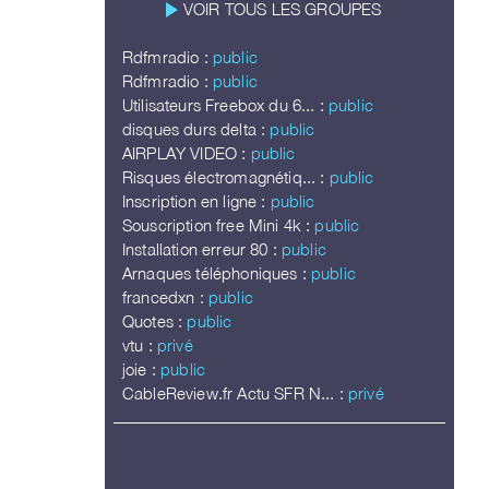
play_arrow
VOIR TOUS LES GROUPES
Rdfmradio :
public
Rdfmradio :
public
Utilisateurs Freebox du 6... :
public
disques durs delta :
public
AIRPLAY VIDEO :
public
Risques électromagnétiq... :
public
Inscription en ligne :
public
Souscription free Mini 4k :
public
Installation erreur 80 :
public
Arnaques téléphoniques :
public
francedxn :
public
Quotes :
public
vtu :
privé
joie :
public
CableReview.fr Actu SFR N... :
privé