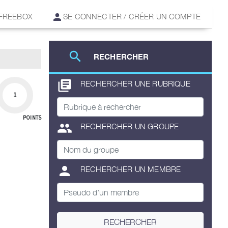
 FREEBOX
SE CONNECTER / CRÉER UN COMPTE
search
RECHERCHER
library_books
RECHERCHER UNE RUBRIQUE
1
POINTS
group
RECHERCHER UN GROUPE
person
RECHERCHER UN MEMBRE
RECHERCHER