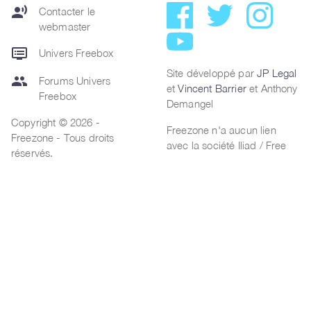
record_voice_over
Contacter le
webmaster
dvr
Univers Freebox
Site développé par
JP Legal
group
Forums Univers
et
Vincent Barrier
et Anthony
Freebox
Demangel
Copyright © 2026 -
Freezone n'a aucun lien
Freezone - Tous droits
avec la société Iliad / Free
réservés.