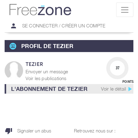
person
SE CONNECTER / CRÉER UN COMPTE
PROFIL DE TEZIER
TEZIER
37
Envoyer un message
Voir les publications
POINTS
play_arrow
L'ABONNEMENT DE TEZIER
Voir le détail
thumb_down
Signaler un abus
Retrouvez nous sur :