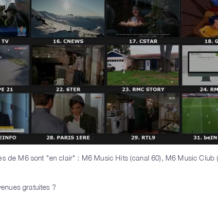
es de M6 sont "en clair" : M6 Music Hits (canal 60), M6 Music Club 
venues gratuites ?