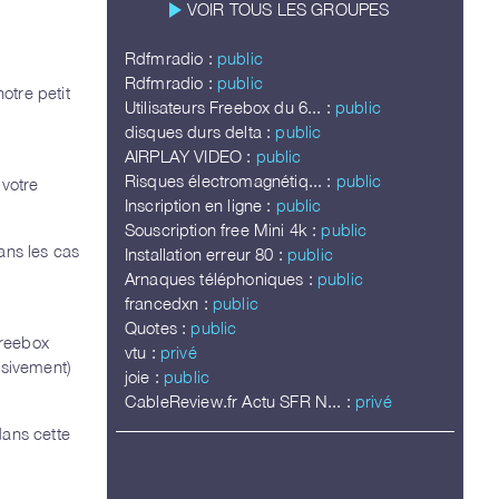
play_arrow
VOIR TOUS LES GROUPES
Rdfmradio :
public
Rdfmradio :
public
otre petit
Utilisateurs Freebox du 6... :
public
disques durs delta :
public
AIRPLAY VIDEO :
public
Risques électromagnétiq... :
public
 votre
Inscription en ligne :
public
Souscription free Mini 4k :
public
ans les cas
Installation erreur 80 :
public
Arnaques téléphoniques :
public
francedxn :
public
Quotes :
public
Freebox
vtu :
privé
ssivement)
joie :
public
CableReview.fr Actu SFR N... :
privé
dans cette