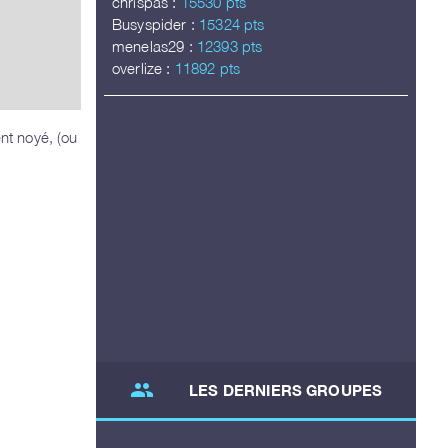
chrispas :
15530 pts
Busyspider :
15324 pts
menelas29 :
12393 pts
overlize :
11892 pts
nt noyé, (ou
group
LES DERNIERS GROUPES