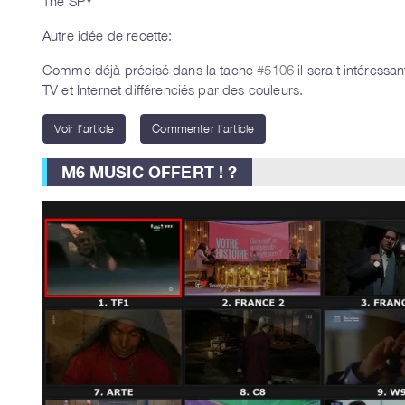
The SPY
Autre idée de recette:
Comme déjà précisé dans la tache
#5106
il serait intéressa
TV et Internet différenciés par des couleurs.
Voir l'article
Commenter l'article
M6 MUSIC OFFERT ! ?