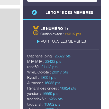
stars
LE TOP 15 DES MEMBRES
LE NUMÉRO 1 :
CurtisNewton :
59319 pts
play_arrow
VOIR TOUS LES MEMBRES
Stéphane_ping :
25622 pts
MIIP MIIP :
23422 pts
reno69 :
21748 pts
WileE.Coyote :
20017 pts
Bysoft :
18901 pts
Auzance :
16932 pts
Renard des ondes :
16824 pts
yondan :
16659 pts
frederic76 :
15965 pts
taduarial :
15902 pts