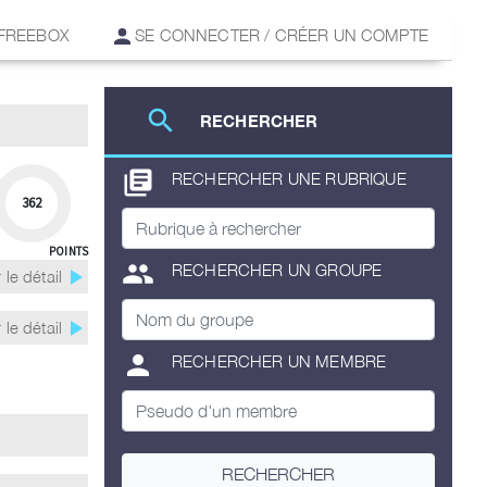
 FREEBOX
SE CONNECTER / CRÉER UN COMPTE
search
RECHERCHER
library_books
RECHERCHER UNE RUBRIQUE
362
POINTS
group
RECHERCHER UN GROUPE
play_arrow
 le détail
play_arrow
 le détail
person
RECHERCHER UN MEMBRE
RECHERCHER