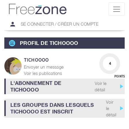
person
SE CONNECTER / CRÉER UN COMPTE
PROFIL DE TICHOOOO
TICHOOOO
4
Envoyer un message
Voir les publications
POINTS
L'ABONNEMENT DE
Voir le
play_arrow
TICHOOOO
détail
Voir
LES GROUPES DANS LESQUELS
play_arrow
le
TICHOOOO EST INSCRIT
détail