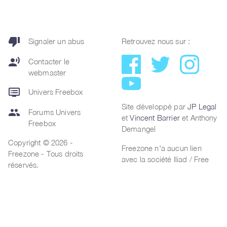
thumb_down
Signaler un abus
Retrouvez nous sur :
record_voice_over
Contacter le
webmaster
dvr
Univers Freebox
Site développé par
JP Legal
group
Forums Univers
et
Vincent Barrier
et Anthony
Freebox
Demangel
Copyright © 2026 -
Freezone n'a aucun lien
Freezone - Tous droits
avec la société Iliad / Free
réservés.