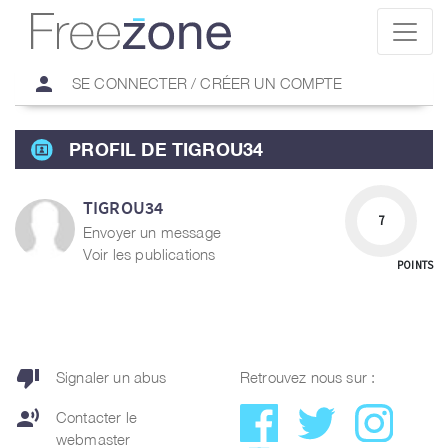
person
SE CONNECTER / CRÉER UN COMPTE
PROFIL DE TIGROU34
TIGROU34
7
Envoyer un message
Voir les publications
POINTS
thumb_down
Signaler un abus
Retrouvez nous sur :
record_voice_over
Contacter le
webmaster