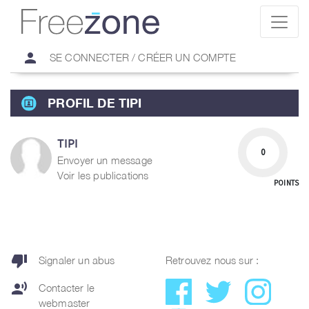
person
SE CONNECTER / CRÉER UN COMPTE
PROFIL DE TIPI
TIPI
0
Envoyer un message
Voir les publications
POINTS
thumb_down
Signaler un abus
Retrouvez nous sur :
record_voice_over
Contacter le
webmaster