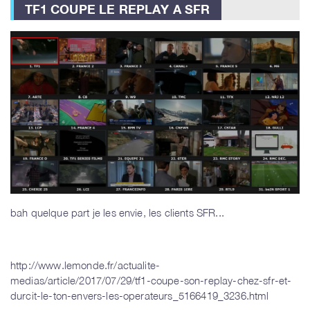
TF1 COUPE LE REPLAY A SFR
bah quelque part je les envie, les clients SFR...
http://www.lemonde.fr/actualite-
medias/article/2017/07/29/tf1-coupe-son-replay-chez-sfr-et-
durcit-le-ton-envers-les-operateurs_5166419_3236.html