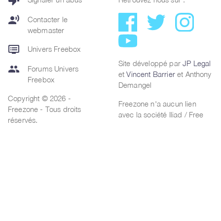
thumb_down
record_voice_over
Contacter le
webmaster
dvr
Univers Freebox
Site développé par
JP Legal
group
Forums Univers
et
Vincent Barrier
et Anthony
Freebox
Demangel
Copyright © 2026 -
Freezone n'a aucun lien
Freezone - Tous droits
avec la société Iliad / Free
réservés.