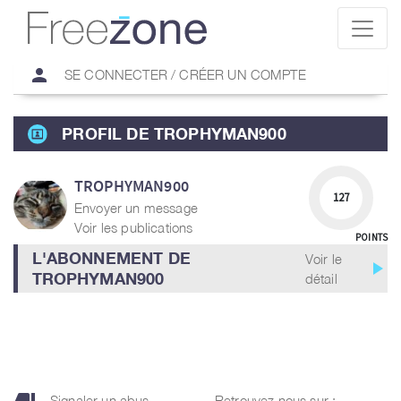
person
SE CONNECTER / CRÉER UN COMPTE
PROFIL DE TROPHYMAN900
TROPHYMAN900
127
Envoyer un message
Voir les publications
POINTS
L'ABONNEMENT DE
Voir le
play_arrow
TROPHYMAN900
détail
Signaler un abus
Retrouvez nous sur :