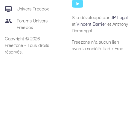
dvr
Univers Freebox
Site développé par
JP Legal
group
Forums Univers
et
Vincent Barrier
et Anthony
Freebox
Demangel
Copyright © 2026 -
Freezone n'a aucun lien
Freezone - Tous droits
avec la société Iliad / Free
réservés.