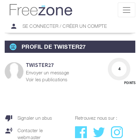
person
SE CONNECTER / CRÉER UN COMPTE
PROFIL DE TWISTER27
TWISTER27
4
Envoyer un message
Voir les publications
POINTS
thumb_down
Signaler un abus
Retrouvez nous sur :
record_voice_over
Contacter le
webmaster