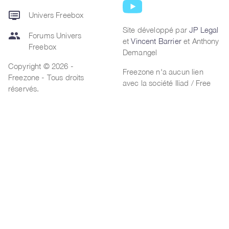
dvr
Univers Freebox
Site développé par
JP Legal
group
Forums Univers
et
Vincent Barrier
et Anthony
Freebox
Demangel
Copyright © 2026 -
Freezone n'a aucun lien
Freezone - Tous droits
avec la société Iliad / Free
réservés.