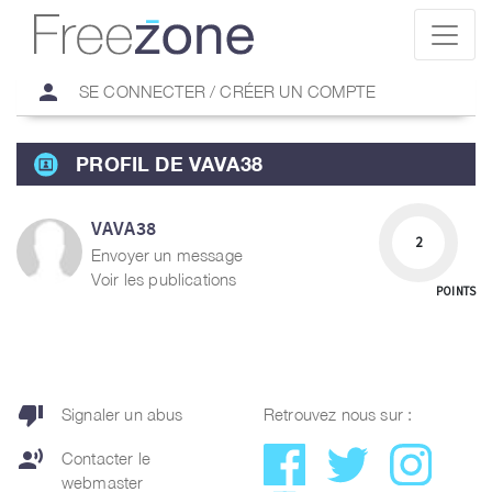
person
SE CONNECTER / CRÉER UN COMPTE
PROFIL DE VAVA38
VAVA38
2
Envoyer un message
Voir les publications
POINTS
thumb_down
Signaler un abus
Retrouvez nous sur :
record_voice_over
Contacter le
webmaster