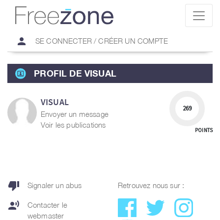
person
SE CONNECTER / CRÉER UN COMPTE
PROFIL DE VISUAL
VISUAL
269
Envoyer un message
Voir les publications
POINTS
thumb_down
Signaler un abus
Retrouvez nous sur :
record_voice_over
Contacter le
webmaster