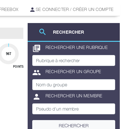
 FREEBOX
SE CONNECTER / CRÉER UN COMPTE
search
RECHERCHER
library_books
RECHERCHER UNE RUBRIQUE
967
POINTS
group
RECHERCHER UN GROUPE
person
RECHERCHER UN MEMBRE
RECHERCHER