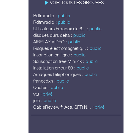
play_arrow
VOIR TOUS LES GROUPES
Rdfmradio :
public
Rdfmradio :
public
Utilisateurs Freebox du 6... :
public
disques durs delta :
public
AIRPLAY VIDEO :
public
Risques électromagnétiq... :
public
Inscription en ligne :
public
Souscription free Mini 4k :
public
Installation erreur 80 :
public
Arnaques téléphoniques :
public
francedxn :
public
Quotes :
public
vtu :
privé
joie :
public
CableReview.fr Actu SFR N... :
privé