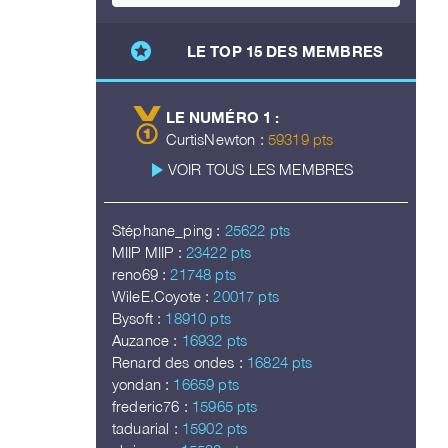
stars
LE TOP 15 DES MEMBRES
LE NUMÉRO 1 :
CurtisNewton :
59319 pts
play_arrow
VOIR TOUS LES MEMBRES
Stéphane_ping :
25622 pts
MIIP MIIP :
23422 pts
reno69 :
21748 pts
WileE.Coyote :
20017 pts
Bysoft :
18910 pts
Auzance :
16932 pts
Renard des ondes :
16824 pts
yondan :
16659 pts
frederic76 :
15965 pts
taduarial :
15902 pts