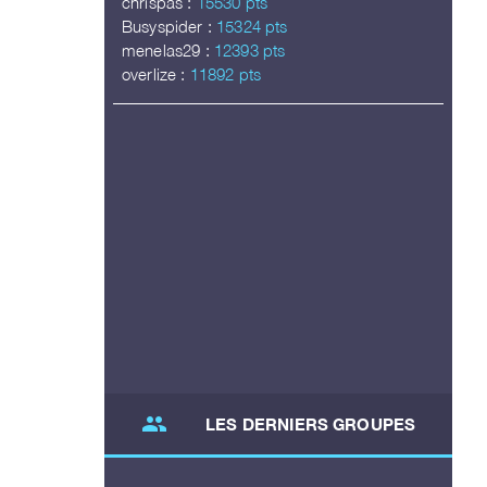
chrispas :
15530 pts
Busyspider :
15324 pts
menelas29 :
12393 pts
overlize :
11892 pts
group
LES DERNIERS GROUPES