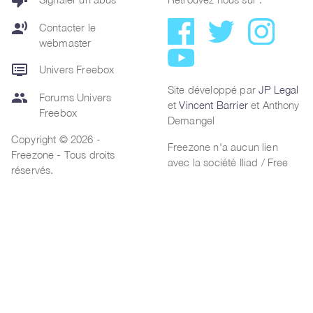
thumb_down
record_voice_over
Contacter le
webmaster
dvr
Univers Freebox
Site développé par
JP Legal
group
Forums Univers
et
Vincent Barrier
et Anthony
Freebox
Demangel
Copyright © 2026 -
Freezone n'a aucun lien
Freezone - Tous droits
avec la société Iliad / Free
réservés.