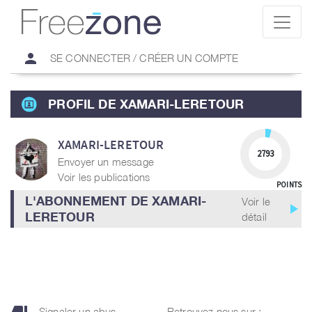
person
SE CONNECTER / CRÉER UN COMPTE
PROFIL DE XAMARI-LERETOUR
XAMARI-LERETOUR
2793
Envoyer un message
Voir les publications
POINTS
L'ABONNEMENT DE XAMARI-
Voir le
play_arrow
LERETOUR
détail
Signaler un abus
Retrouvez nous sur :