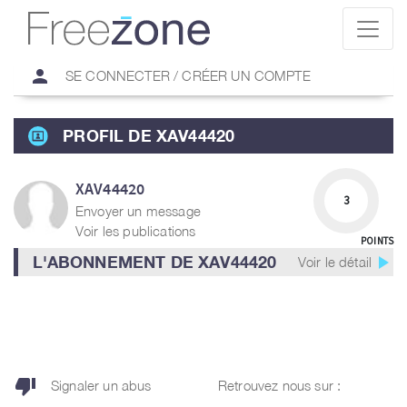
person
SE CONNECTER / CRÉER UN COMPTE
PROFIL DE XAV44420
XAV44420
3
Envoyer un message
Voir les publications
POINTS
play_arrow
L'ABONNEMENT DE XAV44420
Voir le détail
thumb_down
Signaler un abus
Retrouvez nous sur :