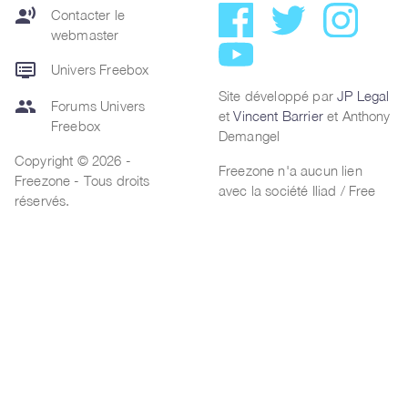
record_voice_over
Contacter le
webmaster
dvr
Univers Freebox
Site développé par
JP Legal
group
Forums Univers
et
Vincent Barrier
et Anthony
Freebox
Demangel
Copyright © 2026 -
Freezone n'a aucun lien
Freezone - Tous droits
avec la société Iliad / Free
réservés.