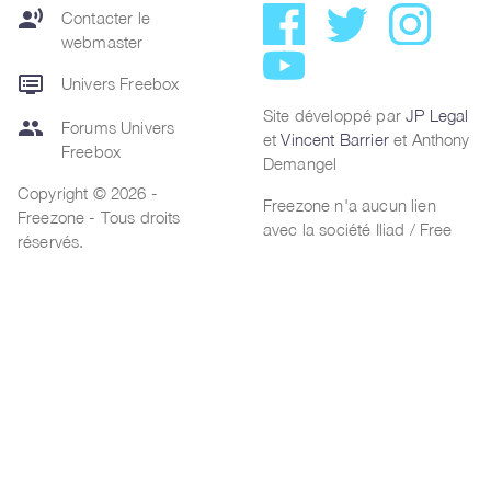
record_voice_over
Contacter le
webmaster
dvr
Univers Freebox
Site développé par
JP Legal
group
Forums Univers
et
Vincent Barrier
et Anthony
Freebox
Demangel
Copyright © 2026 -
Freezone n'a aucun lien
Freezone - Tous droits
avec la société Iliad / Free
réservés.