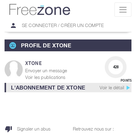
person
SE CONNECTER / CRÉER UN COMPTE
PROFIL DE XTONE
XTONE
428
Envoyer un message
Voir les publications
POINTS
play_arrow
L'ABONNEMENT DE XTONE
Voir le détail
thumb_down
Signaler un abus
Retrouvez nous sur :