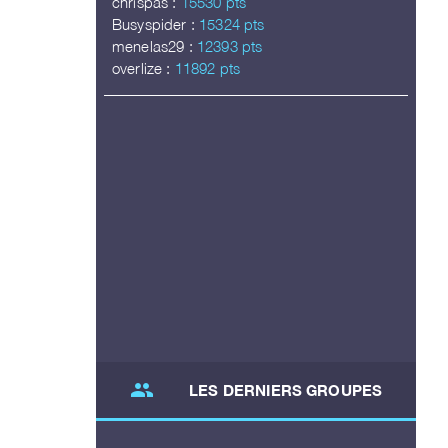
chrispas :
15530 pts
Busyspider :
15324 pts
menelas29 :
12393 pts
overlize :
11892 pts
group
LES DERNIERS GROUPES