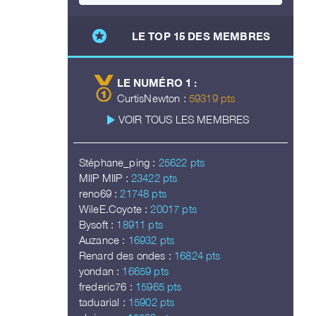
stars
LE TOP 15 DES MEMBRES
LE NUMÉRO 1 :
CurtisNewton :
59319 pts
play_arrow
VOIR TOUS LES MEMBRES
Stéphane_ping :
25622 pts
MIIP MIIP :
23422 pts
reno69 :
21748 pts
WileE.Coyote :
20017 pts
Bysoft :
18911 pts
Auzance :
16932 pts
Renard des ondes :
16824 pts
yondan :
16659 pts
frederic76 :
15965 pts
taduarial :
15902 pts