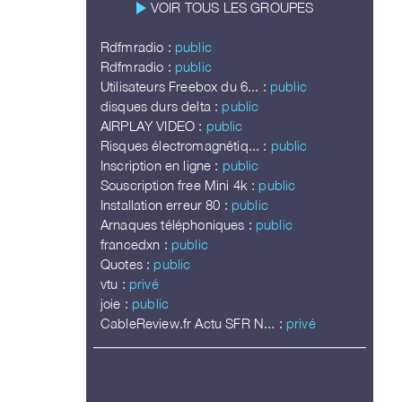
play_arrow
VOIR TOUS LES GROUPES
Rdfmradio :
public
Rdfmradio :
public
Utilisateurs Freebox du 6... :
public
disques durs delta :
public
AIRPLAY VIDEO :
public
Risques électromagnétiq... :
public
Inscription en ligne :
public
Souscription free Mini 4k :
public
Installation erreur 80 :
public
Arnaques téléphoniques :
public
francedxn :
public
Quotes :
public
vtu :
privé
joie :
public
CableReview.fr Actu SFR N... :
privé