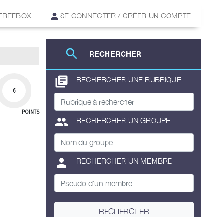
 FREEBOX
SE CONNECTER / CRÉER UN COMPTE
search
RECHERCHER
library_books
RECHERCHER UNE RUBRIQUE
6
POINTS
group
RECHERCHER UN GROUPE
person
RECHERCHER UN MEMBRE
RECHERCHER