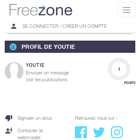
person
SE CONNECTER / CRÉER UN COMPTE
PROFIL DE YOUTIE
YOUTIE
1
Envoyer un message
Voir les publications
POINTS
thumb_down
Signaler un abus
Retrouvez nous sur :
record_voice_over
Contacter le
webmaster