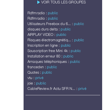
play_arrow
VOIR TOUS LES GROUPES
Rdfmradio :
public
Rdfmradio :
public
Utilisateurs Freebox du 6... :
public
disques durs delta :
public
AIRPLAY VIDEO :
public
Risques électromagnétiq... :
public
Inscription en ligne :
public
Souscription free Mini 4k :
public
Installation erreur 80 :
public
Arnaques téléphoniques :
public
francedxn :
public
Quotes :
public
vtu :
privé
joie :
public
CableReview.fr Actu SFR N... :
privé