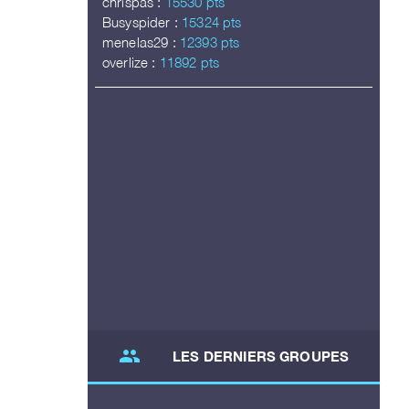
chrispas :
15530 pts
Busyspider :
15324 pts
menelas29 :
12393 pts
overlize :
11892 pts
group
LES DERNIERS GROUPES