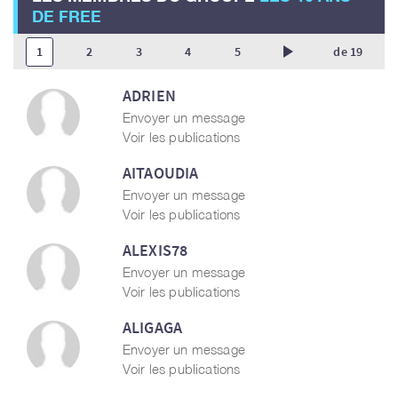
DE FREE
play_arrow
1
2
3
4
5
de 19
ADRIEN
Envoyer un message
Voir les publications
AITAOUDIA
Envoyer un message
Voir les publications
ALEXIS78
Envoyer un message
Voir les publications
ALIGAGA
Envoyer un message
Voir les publications