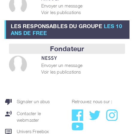
Envoyer un message
Voir les publications
LES RESPONSABLES DU GROUPE
LES 10
ANS DE FREE
Fondateur
NESSY
Envoyer un message
Voir les publications
thumb_down
Signaler un abus
Retrouvez nous sur :
record_voice_over
Contacter le
webmaster
dvr
Univers Freebox