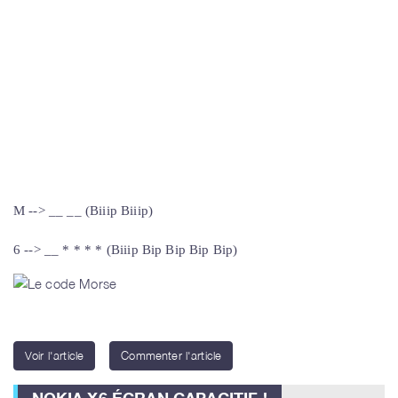
M --> __ __ (Biiip Biiip)
6 --> __ * * * * (Biiip Bip Bip Bip Bip)
Voir l'article
Commenter l'article
NOKIA X6 ÉCRAN CAPACITIF !