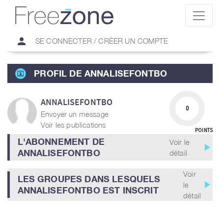
person
SE CONNECTER / CRÉER UN COMPTE
PROFIL DE ANNALISEFONTBO
ANNALISEFONTBO
0
Envoyer un message
Voir les publications
POINTS
L'ABONNEMENT DE
Voir le
play_arrow
ANNALISEFONTBO
détail
Voir
LES GROUPES DANS LESQUELS
play_arrow
le
ANNALISEFONTBO EST INSCRIT
détail