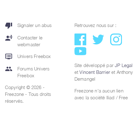
thumb_down
Signaler un abus
Retrouvez nous sur :
record_voice_over
Contacter le
webmaster
dvr
Univers Freebox
Site développé par
JP Legal
group
Forums Univers
et
Vincent Barrier
et Anthony
Freebox
Demangel
Copyright © 2026 -
Freezone n'a aucun lien
Freezone - Tous droits
avec la société Iliad / Free
réservés.