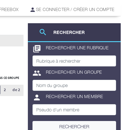
 FREEBOX
SE CONNECTER / CRÉER UN COMPTE
search
RECHERCHER
library_books
RECHERCHER UNE RUBRIQUE
group
RECHERCHER UN GROUPE
S CE GROUPE
2
de 2
person
RECHERCHER UN MEMBRE
O
RECHERCHER