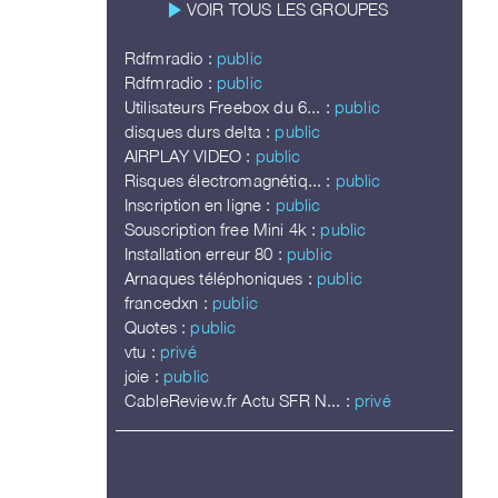
play_arrow
VOIR TOUS LES GROUPES
Rdfmradio :
public
Rdfmradio :
public
Utilisateurs Freebox du 6... :
public
disques durs delta :
public
AIRPLAY VIDEO :
public
Risques électromagnétiq... :
public
Inscription en ligne :
public
Souscription free Mini 4k :
public
Installation erreur 80 :
public
Arnaques téléphoniques :
public
francedxn :
public
Quotes :
public
vtu :
privé
joie :
public
CableReview.fr Actu SFR N... :
privé