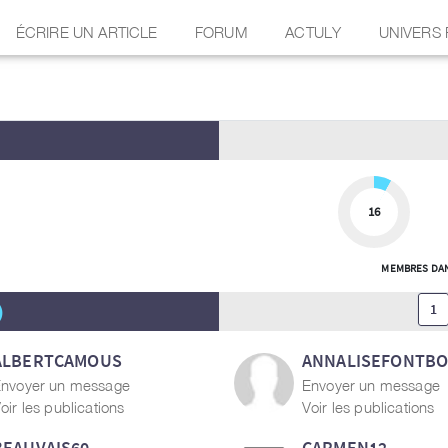
ÉCRIRE UN ARTICLE
FORUM
ACTULY
UNIVERS
16
MEMBRES DAN
)
1
ALBERTCAMOUS
ANNALISEFONTB
nvoyer un message
Envoyer un message
oir les publications
Voir les publications
BEAUVAIS60
CARMEN12