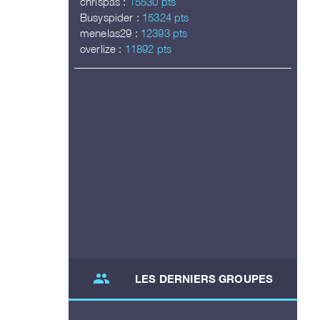
chrispas :
15530 pts
Busyspider :
15324 pts
menelas29 :
12393 pts
overlize :
11892 pts
group
LES DERNIERS GROUPES