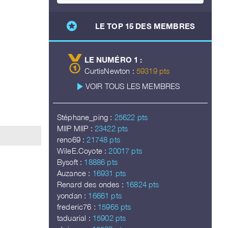
stars
LE TOP 15 DES MEMBRES
LE NUMÉRO 1 :
CurtisNewton :
59319 pts
play_arrow
VOIR TOUS LES MEMBRES
Stéphane_ping :
25622 pts
MIIP MIIP :
23422 pts
reno69 :
21748 pts
WileE.Coyote :
20017 pts
Bysoft :
18886 pts
Auzance :
16931 pts
Renard des ondes :
16824 pts
yondan :
16661 pts
frederic76 :
15965 pts
taduarial :
15902 pts