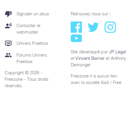
thumb_down
Signaler un abus
Retrouvez nous sur :
record_voice_over
Contacter le
webmaster
dvr
Univers Freebox
Site développé par
JP Legal
group
Forums Univers
et
Vincent Barrier
et Anthony
Freebox
Demangel
Copyright © 2026 -
Freezone n'a aucun lien
Freezone - Tous droits
avec la société Iliad / Free
réservés.