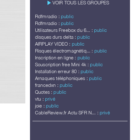
play_arrow
VOIR TOUS LES GROUPES
Rdfmradio :
public
Rdfmradio :
public
Utilisateurs Freebox du 6... :
public
disques durs delta :
public
AIRPLAY VIDEO :
public
Risques électromagnétiq... :
public
Inscription en ligne :
public
Souscription free Mini 4k :
public
Installation erreur 80 :
public
Arnaques téléphoniques :
public
francedxn :
public
Quotes :
public
vtu :
privé
joie :
public
CableReview.fr Actu SFR N... :
privé