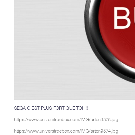
SEGA C'EST PLUS FORT QUE TOI !!!
https://www.universfreebox.com/IMG/arton9575.jpg
https://www.universfreebox.com/IMG/arton9574.jpg