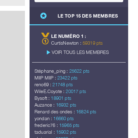
stars
LE TOP 15 DES MEMBRES
LE NUMÉRO 1 :
CurtisNewton :
59319 pts
play_arrow
VOIR TOUS LES MEMBRES
Stéphane_ping :
25622 pts
MIIP MIIP :
23422 pts
reno69 :
21748 pts
WileE.Coyote :
20017 pts
Bysoft :
18901 pts
Auzance :
16932 pts
Renard des ondes :
16824 pts
yondan :
16660 pts
frederic76 :
15965 pts
taduarial :
15902 pts