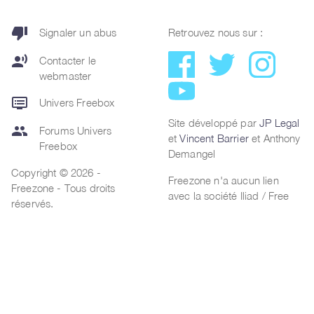
thumb_down
Signaler un abus
Retrouvez nous sur :
record_voice_over
Contacter le
webmaster
dvr
Univers Freebox
Site développé par
JP Legal
group
Forums Univers
et
Vincent Barrier
et Anthony
Freebox
Demangel
Copyright © 2026 -
Freezone n'a aucun lien
Freezone - Tous droits
avec la société Iliad / Free
réservés.