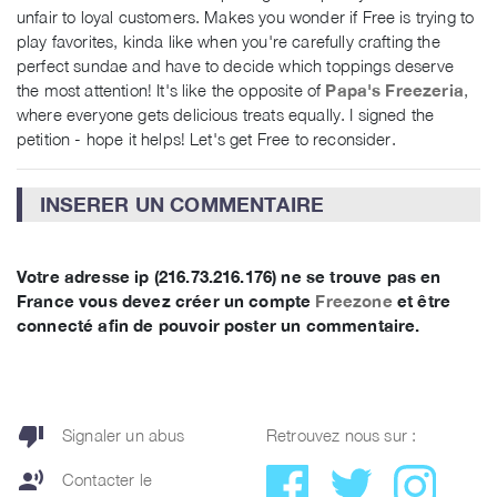
unfair to loyal customers. Makes you wonder if Free is trying to
play favorites, kinda like when you're carefully crafting the
perfect sundae and have to decide which toppings deserve
the most attention! It's like the opposite of
Papa's Freezeria
,
where everyone gets delicious treats equally. I signed the
petition - hope it helps! Let's get Free to reconsider.
INSERER UN COMMENTAIRE
Votre adresse ip (216.73.216.176) ne se trouve pas en
France vous devez créer un compte
Freezone
et être
connecté afin de pouvoir poster un commentaire.
thumb_down
Signaler un abus
Retrouvez nous sur :
record_voice_over
Contacter le