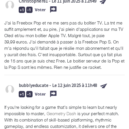
Christopher81
- Le 11 juin 2025 à 12h49
Voter
J'ai la Freebox Pop et ne me sers pas du boîtier TV. La tnt me
suffit amplement et, au pire, j'ai plein d'applications sur ma TV
Oled et/ou mon boîtier Apple TV. Malgré tout, je paie
39,99 euros. J'ai demandé à passer à la Freebox Pop S. On
m'a répondu qu'il fallait que je résilie mon abonnement et qu'il
y aurait des frais. C'est insupportable. Surtout que ça fait plus
de 15 ans que je suis chez Free. Le boitier serveur de la Pop et
la Pop S sont les mêmes. Rien ne justifie ce racket.
bubblyeducate
- Le 12 juin 2025 à 11h48
Voter
If you're looking for a game that’s simple to learn but nearly
impossible to master,
Geometry Dash
is your perfect match.
With its combination of skill-based platforming, rhythmic
gameplay, and endless customization, it delivers one of the