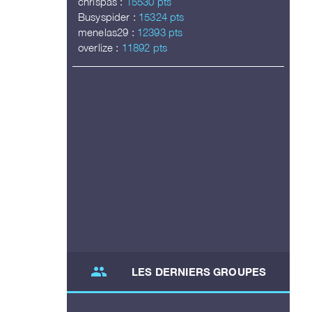
chrispas :
15530 pts
Busyspider :
15324 pts
menelas29 :
12393 pts
overlize :
11892 pts
group
LES DERNIERS GROUPES