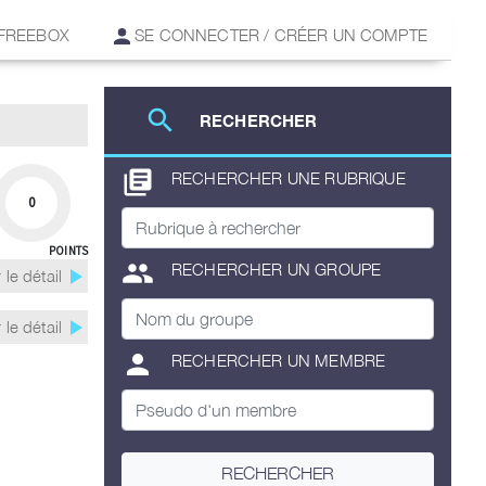
 FREEBOX
SE CONNECTER / CRÉER UN COMPTE
search
RECHERCHER
library_books
RECHERCHER UNE RUBRIQUE
0
POINTS
group
RECHERCHER UN GROUPE
play_arrow
 le détail
play_arrow
 le détail
person
RECHERCHER UN MEMBRE
RECHERCHER