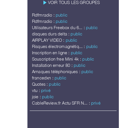
play_arrow
VOIR TOUS LES GROUPES
Rdfmradio :
public
Rdfmradio :
public
Utilisateurs Freebox du 6... :
public
disques durs delta :
public
AIRPLAY VIDEO :
public
Risques électromagnétiq... :
public
Inscription en ligne :
public
Souscription free Mini 4k :
public
Installation erreur 80 :
public
Arnaques téléphoniques :
public
francedxn :
public
Quotes :
public
vtu :
privé
joie :
public
CableReview.fr Actu SFR N... :
privé