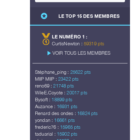
stars
LE TOP 15 DES MEMBRES
LE NUMÉRO 1 :
CurtisNewton :
59319 pts
play_arrow
VOIR TOUS LES MEMBRES
Stéphane_ping :
25622 pts
MIIP MIIP :
23422 pts
reno69 :
21748 pts
WileE.Coyote :
20017 pts
Bysoft :
18899 pts
Auzance :
16931 pts
Renard des ondes :
16824 pts
yondan :
16661 pts
frederic76 :
15965 pts
taduarial :
15902 pts