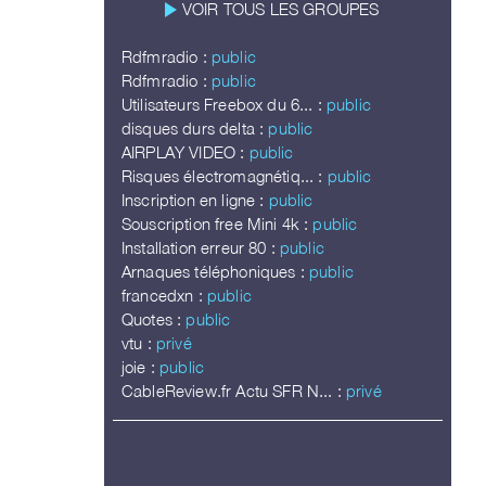
play_arrow
VOIR TOUS LES GROUPES
Rdfmradio :
public
Rdfmradio :
public
Utilisateurs Freebox du 6... :
public
disques durs delta :
public
AIRPLAY VIDEO :
public
Risques électromagnétiq... :
public
Inscription en ligne :
public
Souscription free Mini 4k :
public
Installation erreur 80 :
public
Arnaques téléphoniques :
public
francedxn :
public
Quotes :
public
vtu :
privé
joie :
public
CableReview.fr Actu SFR N... :
privé