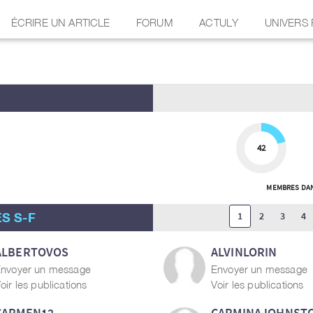
ÉCRIRE UN ARTICLE
FORUM
ACTULY
UNIVERS
42
MEMBRES DAN
S S-F
1
2
3
4
ALBERTOVOS
ALVINLORIN
nvoyer un message
Envoyer un message
oir les publications
Voir les publications
CARMEN12
CARMINAJOHNST