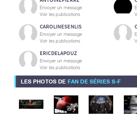
Envoyer un message
E
Voir les publications
V
CAROLINESENLIS
Envoyer un message
E
Voir les publications
V
ERICDELAPOUZ
Envoyer un message
Voir les publications
LES PHOTOS DE
FAN DE SÉRIES S-F