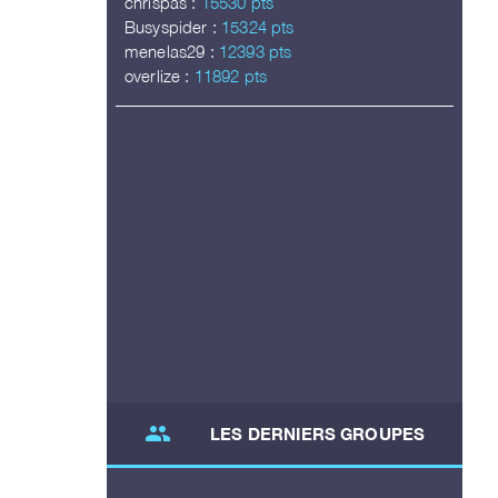
chrispas :
15530 pts
Busyspider :
15324 pts
menelas29 :
12393 pts
overlize :
11892 pts
group
LES DERNIERS GROUPES