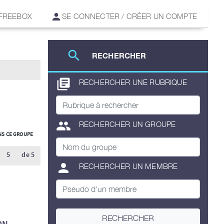
 FREEBOX
SE CONNECTER / CRÉER UN COMPTE
search
RECHERCHER
library_books
RECHERCHER UNE RUBRIQUE
group
RECHERCHER UN GROUPE
S CE GROUPE
5
de 5
person
RECHERCHER UN MEMBRE
RECHERCHER
ON