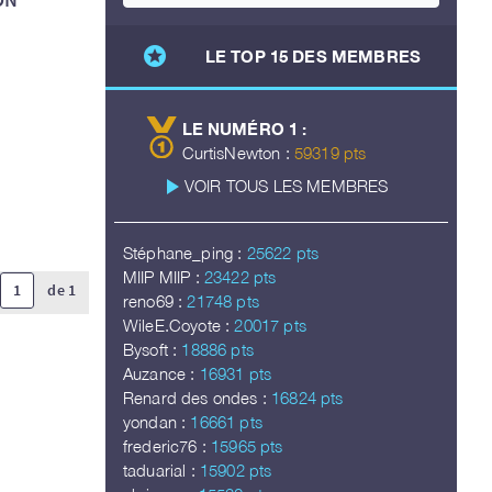
stars
LE TOP 15 DES MEMBRES
LE NUMÉRO 1 :
CurtisNewton :
59319 pts
play_arrow
VOIR TOUS LES MEMBRES
Stéphane_ping :
25622 pts
MIIP MIIP :
23422 pts
1
de 1
reno69 :
21748 pts
WileE.Coyote :
20017 pts
Bysoft :
18886 pts
Auzance :
16931 pts
Renard des ondes :
16824 pts
yondan :
16661 pts
frederic76 :
15965 pts
taduarial :
15902 pts