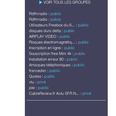
play_arrow
VOIR TOUS LES GROUPES
Rdfmradio :
public
Rdfmradio :
public
Utilisateurs Freebox du 6... :
public
disques durs delta :
public
AIRPLAY VIDEO :
public
Risques électromagnétiq... :
public
Inscription en ligne :
public
Souscription free Mini 4k :
public
Installation erreur 80 :
public
Arnaques téléphoniques :
public
francedxn :
public
Quotes :
public
vtu :
privé
joie :
public
CableReview.fr Actu SFR N... :
privé