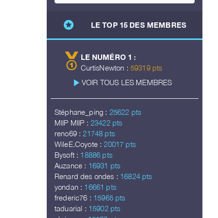
stars
LE TOP 15 DES MEMBRES
LE NUMÉRO 1 :
CurtisNewton :
59319 pts
play_arrow
VOIR TOUS LES MEMBRES
Stéphane_ping :
25622 pts
MIIP MIIP :
23422 pts
reno69 :
21748 pts
WileE.Coyote :
20017 pts
Bysoft :
18886 pts
Auzance :
16931 pts
Renard des ondes :
16824 pts
yondan :
16661 pts
frederic76 :
15965 pts
taduarial :
15902 pts