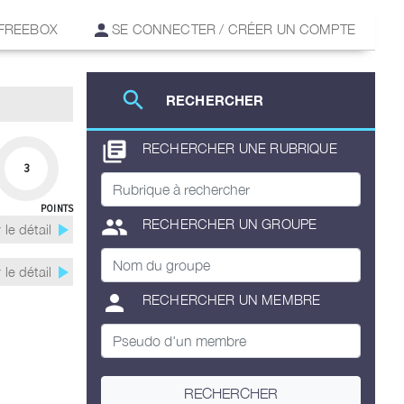
 FREEBOX
SE CONNECTER / CRÉER UN COMPTE
search
RECHERCHER
library_books
RECHERCHER UNE RUBRIQUE
3
POINTS
group
RECHERCHER UN GROUPE
play_arrow
 le détail
play_arrow
 le détail
person
RECHERCHER UN MEMBRE
RECHERCHER