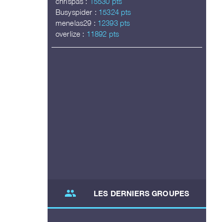
chrispas :
15530 pts
Busyspider :
15324 pts
menelas29 :
12393 pts
overlize :
11892 pts
group
LES DERNIERS GROUPES