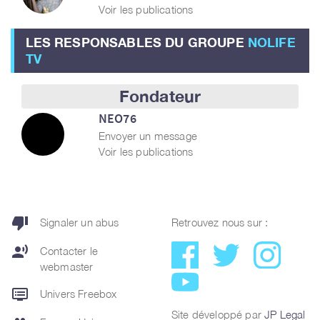
Voir les publications
LES RESPONSABLES DU GROUPE
NOLIFE
TV
Fondateur
NEO76
Envoyer un message
Voir les publications
thumb_down
Signaler un abus
Retrouvez nous sur :
record_voice_over
Contacter le
webmaster
dvr
Univers Freebox
Site développé par
JP Legal