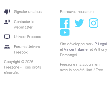
thumb_down
Signaler un abus
Retrouvez nous sur :
record_voice_over
Contacter le
webmaster
dvr
Univers Freebox
Site développé par
JP Legal
group
Forums Univers
et
Vincent Barrier
et Anthony
Freebox
Demangel
Copyright © 2026 -
Freezone n'a aucun lien
Freezone - Tous droits
avec la société Iliad / Free
réservés.