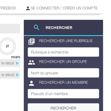
 FREEBOX
SE CONNECTER / CRÉER UN COMPTE
search
RECHERCHER
library_books
RECHERCHER UNE RUBRIQUE
27
POINTS
group
RECHERCHER UN GROUPE
play_arrow
 le détail
play_arrow
 le détail
person
RECHERCHER UN MEMBRE
RECHERCHER