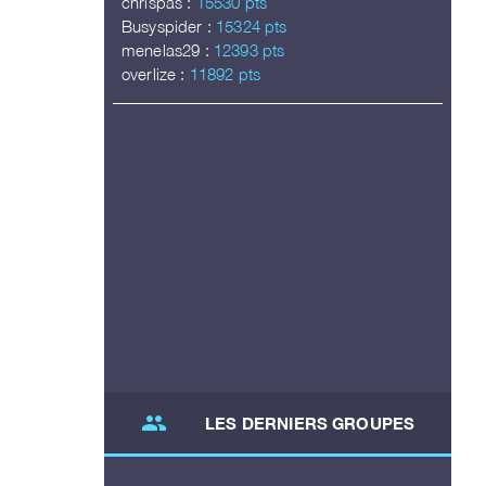
chrispas :
15530 pts
Busyspider :
15324 pts
menelas29 :
12393 pts
overlize :
11892 pts
group
LES DERNIERS GROUPES