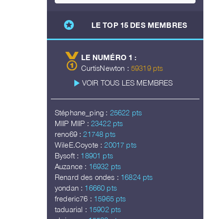
stars
LE TOP 15 DES MEMBRES
LE NUMÉRO 1 :
CurtisNewton :
59319 pts
play_arrow
VOIR TOUS LES MEMBRES
Stéphane_ping :
25622 pts
MIIP MIIP :
23422 pts
reno69 :
21748 pts
WileE.Coyote :
20017 pts
Bysoft :
18901 pts
Auzance :
16932 pts
Renard des ondes :
16824 pts
yondan :
16660 pts
frederic76 :
15965 pts
taduarial :
15902 pts