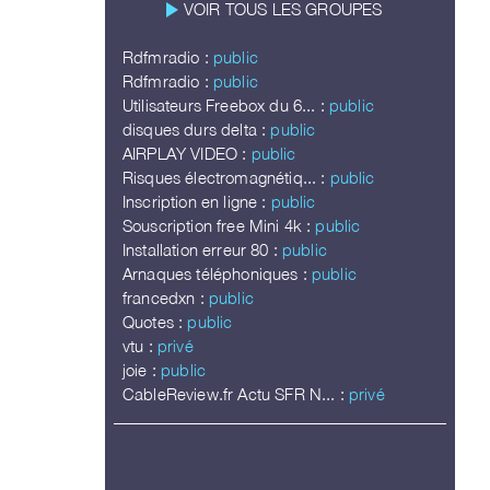
play_arrow
VOIR TOUS LES GROUPES
Rdfmradio :
public
Rdfmradio :
public
Utilisateurs Freebox du 6... :
public
disques durs delta :
public
AIRPLAY VIDEO :
public
Risques électromagnétiq... :
public
Inscription en ligne :
public
Souscription free Mini 4k :
public
Installation erreur 80 :
public
Arnaques téléphoniques :
public
francedxn :
public
Quotes :
public
vtu :
privé
joie :
public
CableReview.fr Actu SFR N... :
privé