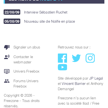
22/08/09
Interview Sébastien Ruchet
05/08/09
Nouveau site de Nolife en place
thumb_down
Signaler un abus
Retrouvez nous sur :
record_voice_over
Contacter le
webmaster
dvr
Univers Freebox
Site développé par
JP Legal
group
Forums Univers
et
Vincent Barrier
et Anthony
Freebox
Demangel
Copyright © 2026 -
Freezone n'a aucun lien
Freezone - Tous droits
avec la société Iliad / Free
réservés.