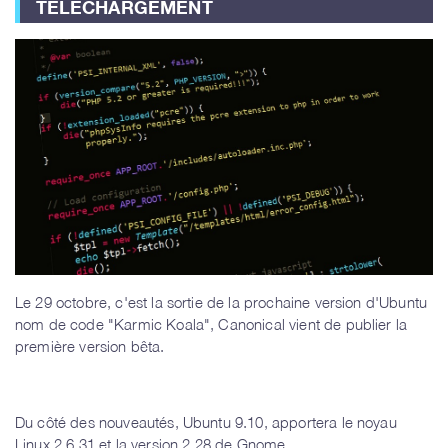
TÉLÉCHARGEMENT
Le 29 octobre, c'est la sortie de la prochaine version d'Ubuntu
nom de code "Karmic Koala", Canonical vient de publier la
première version bêta.
Du côté des nouveautés, Ubuntu 9.10, apportera le noyau
Linux 2.6.31 et la version 2.28 de Gnome.