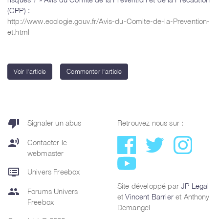
(CPP) :
http://www.ecologie.gouv.fr/Avis-du-Comite-de-la-Prevention-
et.html
Voir l'article
Commenter l'article
thumb_down
Signaler un abus
Retrouvez nous sur :
record_voice_over
Contacter le
webmaster
dvr
Univers Freebox
Site développé par
JP Legal
group
Forums Univers
et
Vincent Barrier
et Anthony
Freebox
Demangel