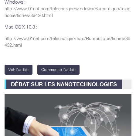
Windows :
http://www.01net.com/telecharger/windows/Bureautique/telep
honie/fiches/39430.html
Mac OS X 10.3 :
http://www.01net.com/telecharger/mac/Bureautique/fiches/39
432.html
Voir l'article
Commenter l'article
DÉBAT SUR LES NANOTECHNOLOGIES