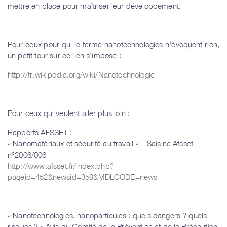
mettre en place pour maîtriser leur développement.
Pour ceux pour qui le terme nanotechnologies n'évoquent rien,
un petit tour sur ce lien s'impose :
http://fr.wikipedia.org/wiki/Nanotechnologie
Pour ceux qui veulent aller plus loin :
Rapports AFSSET :
« Nanomatériaux et sécurité au travail » – Saisine Afsset
n°2006/006
http://www.afsset.fr/index.php?
pageid=452&newsid=359&MDLCODE=news
« Nanotechnologies, nanoparticules : quels dangers ? quels
risques ? » Avis du Comité de la Prévention et de la Précaution