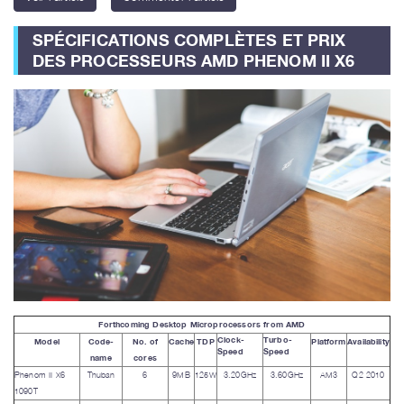
SPÉCIFICATIONS COMPLÈTES ET PRIX
DES PROCESSEURS AMD PHENOM II X6
Forthcoming Desktop Microprocessors from AMD
Clock-
Turbo-
Model
Code-
No. of
Cache
TDP
Platform
Availability
Speed
Speed
name
cores
Phenom II X6
Thuban
6
9MB
125W
3.20GHz
3.60GHz
AM3
Q2 2010
1090T