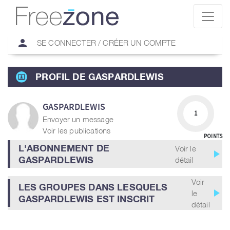
person
SE CONNECTER / CRÉER UN COMPTE
PROFIL DE GASPARDLEWIS
GASPARDLEWIS
1
Envoyer un message
Voir les publications
POINTS
L'ABONNEMENT DE
Voir le
play_arrow
GASPARDLEWIS
détail
Voir
LES GROUPES DANS LESQUELS
play_arrow
le
GASPARDLEWIS EST INSCRIT
détail