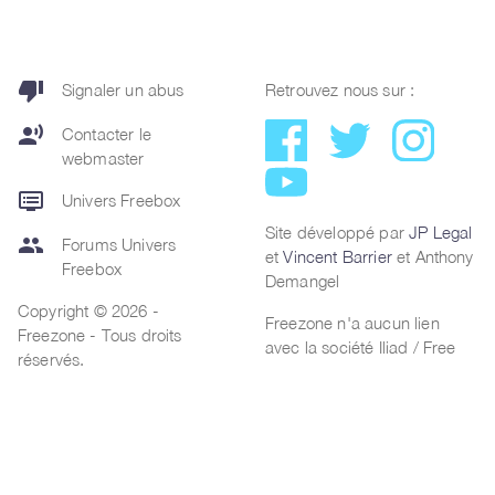
thumb_down
Signaler un abus
Retrouvez nous sur :
record_voice_over
Contacter le
webmaster
dvr
Univers Freebox
Site développé par
JP Legal
group
Forums Univers
et
Vincent Barrier
et Anthony
Freebox
Demangel
Copyright © 2026 -
Freezone n'a aucun lien
Freezone - Tous droits
avec la société Iliad / Free
réservés.