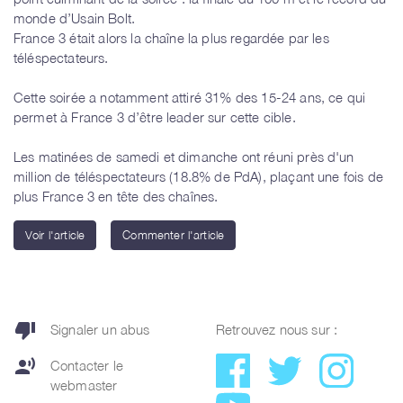
monde d’Usain Bolt.
France 3 était alors la chaîne la plus regardée par les
téléspectateurs.
Cette soirée a notamment attiré 31% des 15-24 ans, ce qui
permet à France 3 d’être leader sur cette cible.
Les matinées de samedi et dimanche ont réuni près d'un
million de téléspectateurs (18.8% de PdA), plaçant une fois de
plus France 3 en tête des chaînes.
Voir l'article
Commenter l'article
thumb_down
Signaler un abus
Retrouvez nous sur :
record_voice_over
Contacter le
webmaster